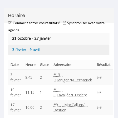
Horaire
Comment entrer vos résultats?
Synchroniser avec votre
agenda
21 octobre - 27 janvier
3 février - 9 avril
Date
Heure
Glace
Adversaire
Résultat
3
#13 -
8:45
2
8-9
février
D.Janigan/N.Fitzpatrick
10
#11 -
11:15
1
4-7
février
C.Lavallée/F.Leclerc
17
#9 - J. MacCallum/L.
10:00
2
3-9
février
Bastien