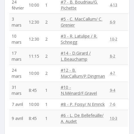
24
#7 - B. Boudriau/G.
10:00
1
4-13
février
Pichette
3
#5 - C. MacCallum/ C.
12:30
2
6-9
mars
Grenier
10
#3 - R. Latulipe / R.
12:30
2
10-2
mars
Schnegg
17
#14 - D.Girard /
11:15
2
8-2
mars
L.Beauchamp
24
#12 - B.
10:00
2
4-7
mars
MacCallum/P.Dingman
31
#10 -
8:45
1
9-4
mars
N.Ménard/F.Gravel
7 avril
10:00
1
#8 - P. Foisy/ N Emrick
7-6
#6 - L. De Bellefeuille/
9 avril
8:45
1
10-3
A. Audet