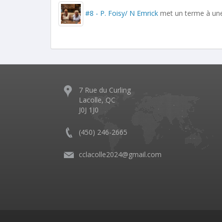
#8 - P. Foisy/ N Emrick
met un terme à une
7 Rue du Curling
Lacolle, QC
J0J 1J0
(450) 246-2665
cclacolle2024@gmail.com