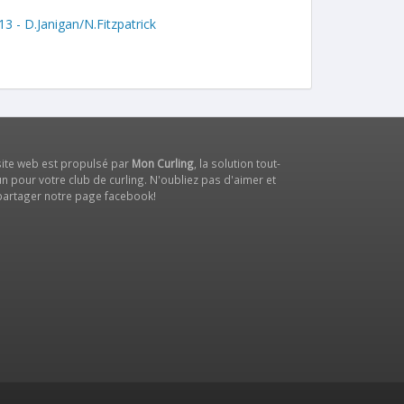
13 - D.Janigan/N.Fitzpatrick
site web est propulsé par
Mon Curling
, la solution tout-
n pour votre club de curling. N'oubliez pas d'aimer et
partager notre
page facebook
!