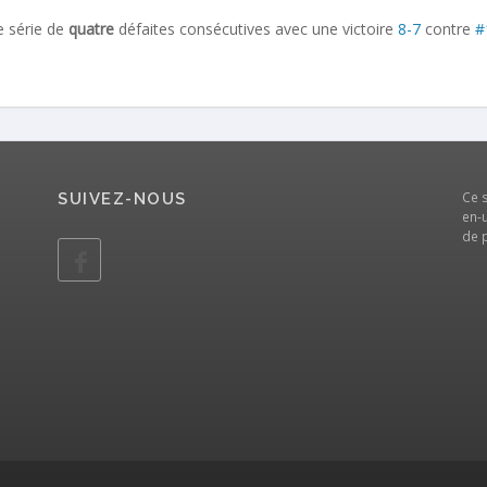
 série de
quatre
défaites consécutives avec une victoire
8-7
contre
#
Ce 
SUIVEZ-NOUS
en-u
de 