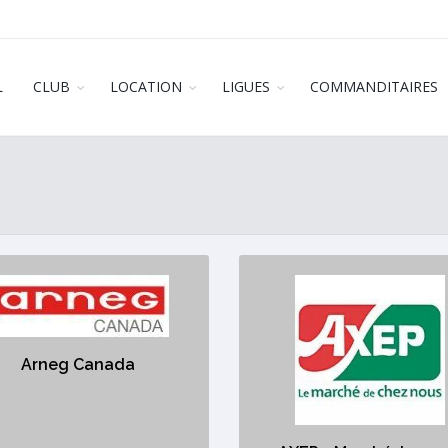
L
CLUB
LOCATION
LIGUES
COMMANDITAIRES
Arneg Canada
AXEP - Marché Jacq
https://www.arneg.ca/fr/
https://www.axep.ca/trouver-u
magasin/?location=LCL00631
Arneg Canada
pements et services pour les
supermarchés
épicerie / grocery store