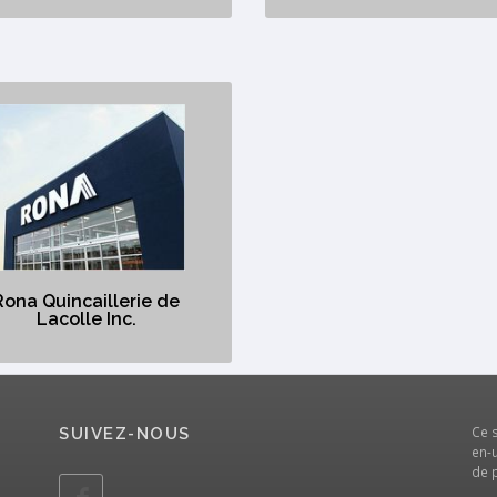
ona Quincaillerie de
Lacolle Inc.
.ca/fr/magasin/quebec/lacolle/rona-
incaillerie-de-lacolle-inc-11050
Quincaillerie
Rona Quincaillerie de
Lacolle Inc.
Ce 
SUIVEZ-NOUS
en-u
de 