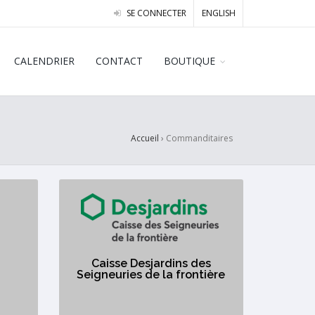
SE CONNECTER
ENGLISH
CALENDRIER
CONTACT
BOUTIQUE
Accueil
›
Commanditaires
ues
Caisse Desjardins des
Seigneuries de la
n-
frontière
36
Caisse Desjardins des
https://desjardins.com/caisseseigneuriesdelafrontiere
Seigneuries de la frontière
Institution financière