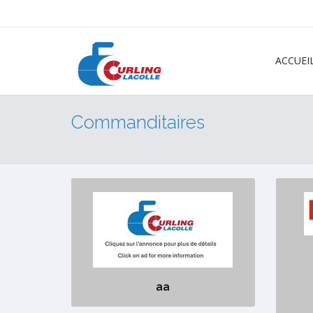
ACCUEI
Commanditaires
aa
Aucune description
équi
aa