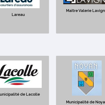
https://lareau.ca/
https://www.valerielavigneavocat
utm_so
Maître Valerie Lavig
Lareau
Courtiers d'assurance
Avocate en droit civil
nicipalité de Lacolle
Municipalité de No
https://lacolle.com/
https://www.ville.noyan.qc.ca
vices Municipaux;;;Municipal
Services Municipaux;;;Munic
Services
Services
unicipalité de Lacolle
Municipalité de Noy