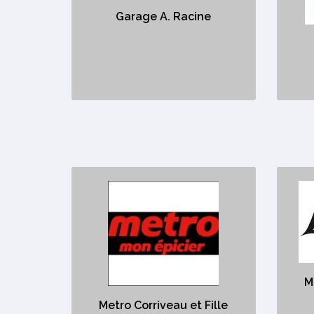
https://www.racinefils.com/
Garage A. Racine
Station-service et pétroles
Metro Corriveau et Fille
Mu
https://www.metro.ca/trouver-une-
epicerie/33
Ser
épicerie / Grocery Store
M
Metro Corriveau et Fille