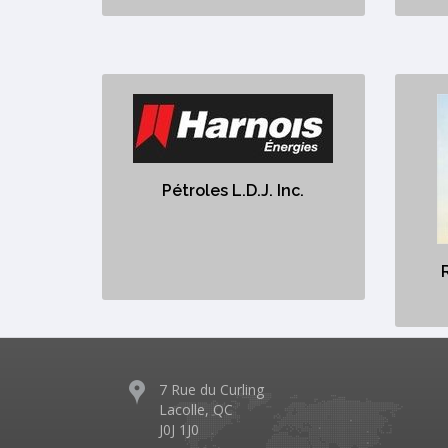
Pétroles L.D.J. Inc.
R
https://harnoisenergies.com/fr/station/petroles-
l-d-j/
https://www.rona
Pétroles L.D.J. Inc.
qu
Station Pétroles
7 Rue du Curling
Lacolle, QC
J0J 1J0