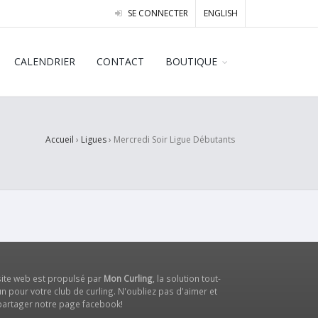
SE CONNECTER
ENGLISH
CALENDRIER
CONTACT
BOUTIQUE
Accueil
›
Ligues
›
Mercredi Soir Ligue Débutants
site web est propulsé par
Mon Curling
, la solution tout-
n pour votre club de curling. N'oubliez pas d'aimer et
partager notre
page facebook
!