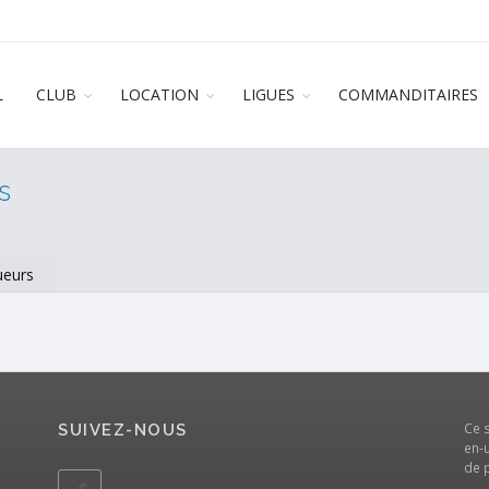
L
CLUB
LOCATION
LIGUES
COMMANDITAIRES
s
ueurs
Ce 
SUIVEZ-NOUS
en-u
de 