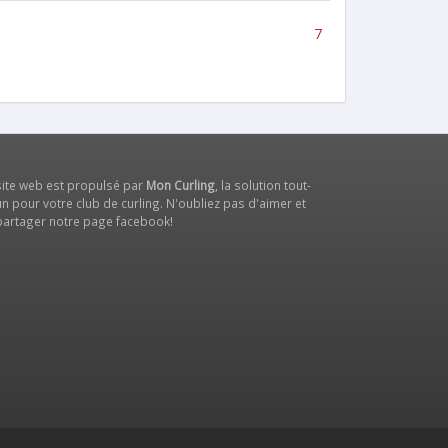
7
site web est propulsé par
Mon Curling
, la solution tout-
n pour votre club de curling. N'oubliez pas d'aimer et
partager notre
page facebook
!