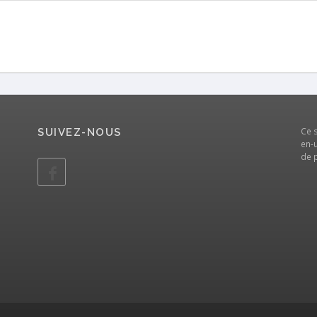
Ce 
SUIVEZ-NOUS
en-u
de 