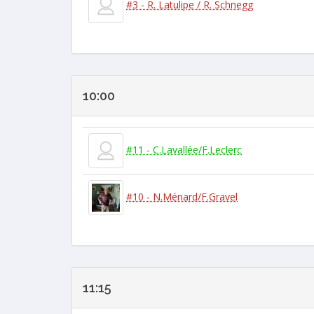
#3 - R. Latulipe / R. Schnegg
10:00
#11 - C.Lavallée/F.Leclerc
#10 - N.Ménard/F.Gravel
11:15