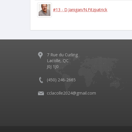
#13 - D.Janigan/N.Fitzpatrick
7 Rue du Curling
Lacolle, QC
J0J 1J0
(450) 246-2665
cclacolle2024@gmail.com