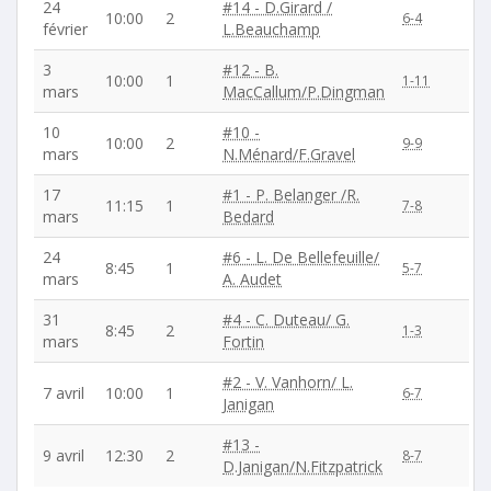
24
#14 - D.Girard /
10:00
2
6-4
février
L.Beauchamp
3
#12 - B.
10:00
1
1-11
mars
MacCallum/P.Dingman
10
#10 -
10:00
2
9-9
mars
N.Ménard/F.Gravel
17
#1 - P. Belanger /R.
11:15
1
7-8
mars
Bedard
24
#6 - L. De Bellefeuille/
8:45
1
5-7
mars
A. Audet
31
#4 - C. Duteau/ G.
8:45
2
1-3
mars
Fortin
#2 - V. Vanhorn/ L.
7 avril
10:00
1
6-7
Janigan
#13 -
9 avril
12:30
2
8-7
D.Janigan/N.Fitzpatrick