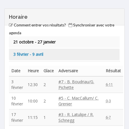
Horaire
Comment entrer vos résultats?
Synchroniser avec votre
agenda
21 octobre - 27 janvier
3 février - 9 avril
Date
Heure
Glace
Adversaire
Résultat
3
#7 - B. Boudriau/G.
12:30
2
6-11
février
Pichette
10
#5 - C. MacCallum/ C.
10:00
2
0-3
février
Grenier
17
#3 - R. Latulipe / R.
11:15
1
6-7
février
Schnegg