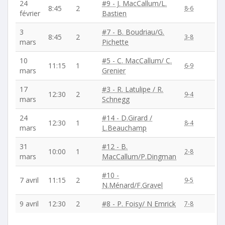
24
#9 - J. MacCallum/L.
8:45
2
8-6
février
Bastien
3
#7 - B. Boudriau/G.
8:45
2
3-8
mars
Pichette
10
#5 - C. MacCallum/ C.
11:15
1
6-9
mars
Grenier
17
#3 - R. Latulipe / R.
12:30
2
9-4
mars
Schnegg
24
#14 - D.Girard /
12:30
1
8-4
mars
L.Beauchamp
31
#12 - B.
10:00
1
2-8
mars
MacCallum/P.Dingman
#10 -
7 avril
11:15
2
9-5
N.Ménard/F.Gravel
9 avril
12:30
2
#8 - P. Foisy/ N Emrick
7-8