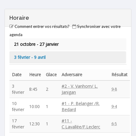
Horaire
Comment entrer vos résultats?
Synchroniser avec votre
agenda
21 octobre - 27 janvier
3 février - 9 avril
Date
Heure
Glace
Adversaire
Résultat
3
#2 - V. Vanhorn/ L.
8:45
2
9-8
février
Janigan
10
#1 - P. Belanger /R.
10:00
1
9-4
février
Bedard
17
#11 -
12:30
1
6-5
février
C.Lavallée/F.Leclerc