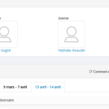
e
2ieme
 Gagné
Nathalie Beaudin
Comment en
9 mars - 7 avril
13 avril - 14 avril
dversaire