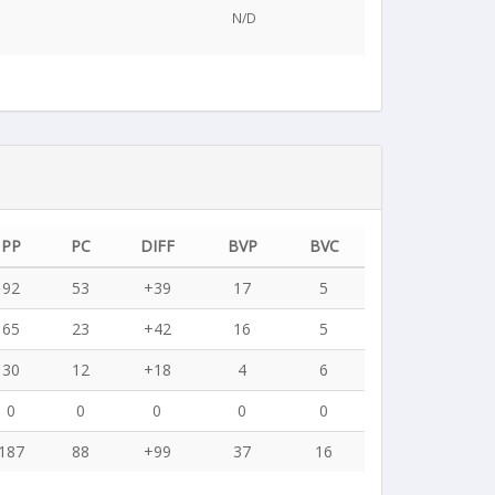
N/D
PP
PC
DIFF
BVP
BVC
92
53
+39
17
5
65
23
+42
16
5
30
12
+18
4
6
0
0
0
0
0
187
88
+99
37
16