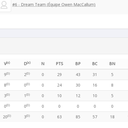
#6 - Dream Team (Équipe Owen MacCallum)
(x)
(x)
V
D
N
PTS
BP
BC
BN
(0)
(0)
9
2
0
29
43
31
5
(0)
(0)
8
0
0
24
30
16
8
(0)
(0)
3
1
0
10
12
10
5
(0)
(0)
0
0
0
0
0
0
0
(0)
(0)
20
3
0
63
85
57
18