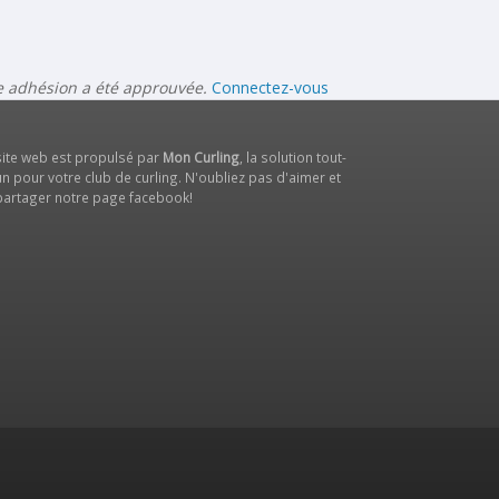
re adhésion a été approuvée.
Connectez-vous
site web est propulsé par
Mon Curling
, la solution tout-
n pour votre club de curling. N'oubliez pas d'aimer et
partager notre
page facebook
!