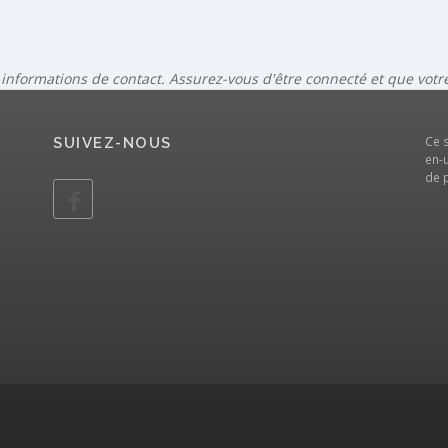
 informations de contact. Assurez-vous d'être connecté et que vot
Ce 
SUIVEZ-NOUS
en-u
de 