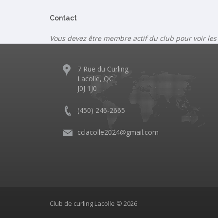
Contact
Vous devez être membre actif du club pour voir les
7 Rue du Curling
Lacolle, QC
J0J 1J0
(450) 246-2665
cclacolle2024@gmail.com
Club de curling Lacolle © 2026