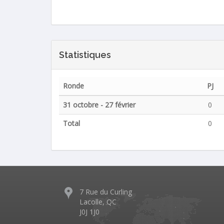
Statistiques
Ronde
PJ
31 octobre - 27 février
0
Total
0
7 Rue du Curling
Lacolle, QC
J0J 1J0