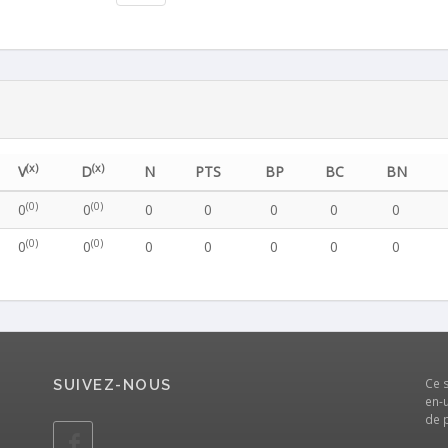
(x)
(x)
V
D
N
PTS
BP
BC
BN
(0)
(0)
0
0
0
0
0
0
0
(0)
(0)
0
0
0
0
0
0
0
Ce 
SUIVEZ-NOUS
en-u
de 