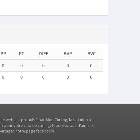
PP
PC
DIFF
BVP
BVC
0
0
0
0
0
0
0
0
0
0
site web est propulsé par
Mon Curling
, la solution tout-
n pour votre club de curling. N'oubliez pas d'aimer et
partager notre
page facebook
!