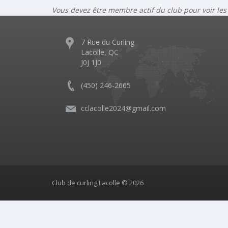
Vous devez être membre actif du club pour voir les
7 Rue du Curling
Lacolle, QC
J0J 1J0
(450) 246-2665
cclacolle2024@gmail.com
Club de curling Lacolle © 2026