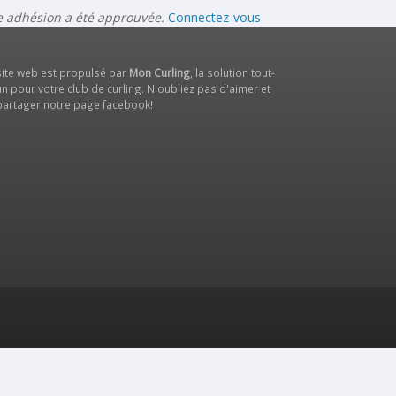
re adhésion a été approuvée.
Connectez-vous
site web est propulsé par
Mon Curling
, la solution tout-
n pour votre club de curling. N'oubliez pas d'aimer et
partager notre
page facebook
!