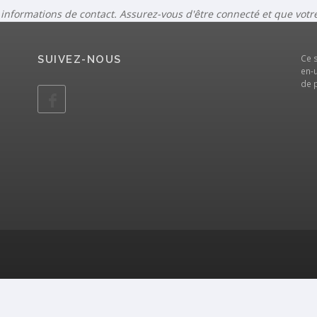
 informations de contact. Assurez-vous d'être connecté et que vot
Ce 
SUIVEZ-NOUS
en-u
de 