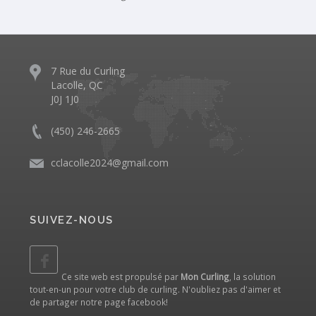
7 Rue du Curling
Lacolle, QC
J0J 1J0
(450) 246-2665
cclacolle2024@gmail.com
SUIVEZ-NOUS
Ce site web est propulsé par
Mon Curling
, la solution
tout-en-un pour votre club de curling. N'oubliez pas d'aimer et
de partager notre
page facebook
!